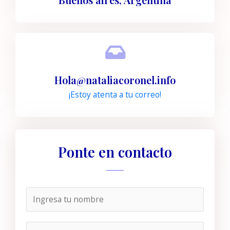
Hola@nataliacoronel.info
¡Estoy atenta a tu correo!
Ponte en contacto
N
o
m